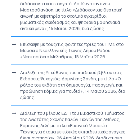
διδάσκοντα και εισηγητή, Δρ. Κωνσταντίνου
Μαστροθανάση, με τίτλο «Διδάσκοντας θεατρική
αγωγή με αφετηρία το σχολικό εγχειρίδιο:
βιωματικός σχεδιασμός και ψηφιακά μαθησιακά
αντικείμενα», 15 Μαΐου 2026, δια ζώσης
Επίσκεψη με τους/τις φοιτητές/τριες του ΠΜΣ στο
Μουσείο Νεοελληνικής Τέχνης Δήμου Ρόδου
«Νεστορίδειο Μέλαθρο», 15 Μαΐου 2026
Διάλεξη της Υπεύθυνης του παιδικού βιβλίου στις
Εκδόσεις Ψυχογιός, Δομινίκης Σάνδη, με τίτλο «Ο
ρόλος του εκδότη στη δημιουργία, παραγωγή, και
προώθηση κόμικς για παιδιά», 14 Μαΐου 2026, δια
ζώσης.
Διάλεξη του μέλους ΕΔΙΠ του Εικαστικού Τμήματος
της Ανωτάτης Σχολής Καλών Τεχνών της Αθήνας,
Ερμιόνης Δελή με τίτλο «Εικονικό Μουσείο
Τέχνης για άτομα με ειδικές εκπαιδευτικές ανάγκες
ή/και αναπηρία», 26 Απριλίου 2026, διαδικτυακά