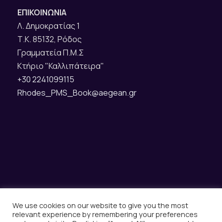
ΕΠΙΚΟΙΝΩΝΙΑ
Λ. Δημοκρατίας 1
Τ.Κ. 85132, Ρόδος
Γραμματεία Π.Μ.Σ
Κτήριο "Καλλιπάτειρα"
+30 2241099115
Rhodes_PMS_Book@aegean.gr
Copyright All Right Reserved 2025 -
Κατασκευή &
Υποστήριξη Ιστοσελίδων Rodos Web Design
We use cookies on our website to give you the most
relevant experience by remembering your preferences