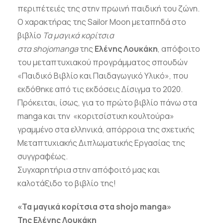
περιπέτειές της στην πρωινή παιδική του ζώνη.
Ο χαρακτήρας της Sailor Moon μεταπηδά στο
βιβλίο
Τα μαγικά κορίτσια
στα shojomanga
της
Ελένης Λουκάκη
, απόφοιτο
του μεταπτυχιακού προγράμματος σπουδών
«Παιδικό Βιβλίο και Παιδαγωγικό Υλικό», που
εκδόθηκε από τις εκδόσεις Δίσιγμα το 2020.
Πρόκειται, ίσως, για το πρώτο βιβλίο πάνω στα
manga και την «κοριτσίστικη κουλτούρα»
γραμμένο στα ελληνικά, απόρροια της σχετικής
Μεταπτυχιακής Διπλωματικής Εργασίας της
συγγραφέως.
Συγχαρητήρια στην απόφοιτό μας και
καλοτάξιδο το βιβλίο της!
«Τα μαγικά κορίτσια στα shojo manga»
Της Ελένης Λουκάκη