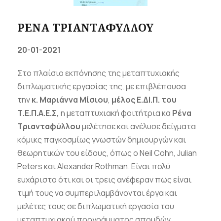
ΡΕΝΑ ΤΡΙΑΝΤΑΦΥΛΛΟΥ
20-01-2021
Στο πλαίσιο εκπόνησης της μεταπτυχιακής
διπλωματικής εργασίας της, με επιβλέπουσα
την
κ. Μαριάννα Μίσιου
,
μέλος Ε.ΔΙ.Π. του
Τ.Ε.Π.Α.Ε.Σ,
η μεταπτυχιακή φοιτήτρια κα
Ρένα
Τριανταφύλλου
μελέτησε και ανέλυσε δείγματα
κόμικς παγκοσμίως γνωστών δημιουργών και
θεωρητικών του είδους, όπως ο Neil Cohn, Julian
Peters και Αlexander Rothman. Είναι πολύ
ευχάριστο ότι και οι τρεις ανέφεραν πως είναι
τιμή τους να συμπεριλαμβάνονται έργα και
μελέτες τους σε διπλωματική εργασία του
μεταπτυχιακού προγράμματος σπουδών