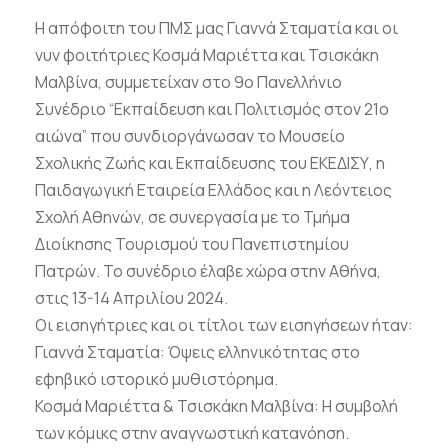
Η απόφοιτη του ΠΜΣ μας Γιαννά Σταματία και οι
νυν φοιτήτριες Κοσμά Μαριέττα και Τσισκάκη
Μαλβίνα, συμμετείχαν στο 9ο Πανελλήνιο
Συνέδριο “Εκπαίδευση και Πολιτισμός στον 21ο
αιώνα” που συνδιοργάνωσαν το Μουσείο
Σχολικής Ζωής και Εκπαίδευσης του ΕΚΕΔΙΣΥ, η
Παιδαγωγική Εταιρεία Ελλάδος και η Λεόντειος
Σχολή Αθηνών, σε συνεργασία με το Τμήμα
Διοίκησης Τουρισμού του Πανεπιστημίου
Πατρών. Το συνέδριο έλαβε χώρα στην Αθήνα,
στις 13-14 Απριλίου 2024.
Οι εισηγήτριες και οι τίτλοι των εισηγήσεων ήταν:
Γιαννά Σταματία: Όψεις ελληνικότητας στο
εφηβικό ιστορικό μυθιστόρημα.
Κοσμά Μαριέττα & Τσισκάκη Μαλβίνα: Η συμβολή
των κόμικς στην αναγνωστική κατανόηση.