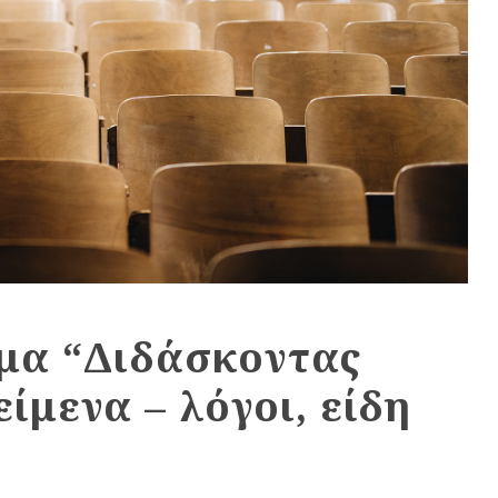
έμα “Διδάσκοντας
ίμενα – λόγοι, είδη