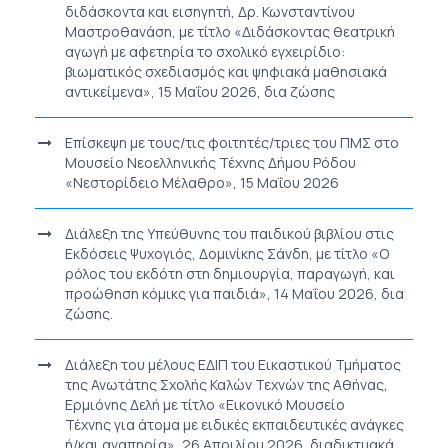
διδάσκοντα και εισηγητή, Δρ. Κωνσταντίνου
Μαστροθανάση, με τίτλο «Διδάσκοντας θεατρική
αγωγή με αφετηρία το σχολικό εγχειρίδιο:
βιωματικός σχεδιασμός και ψηφιακά μαθησιακά
αντικείμενα», 15 Μαΐου 2026, δια ζώσης
Επίσκεψη με τους/τις φοιτητές/τριες του ΠΜΣ στο
Μουσείο Νεοελληνικής Τέχνης Δήμου Ρόδου
«Νεστορίδειο Μέλαθρο», 15 Μαΐου 2026
Διάλεξη της Υπεύθυνης του παιδικού βιβλίου στις
Εκδόσεις Ψυχογιός, Δομινίκης Σάνδη, με τίτλο «Ο
ρόλος του εκδότη στη δημιουργία, παραγωγή, και
προώθηση κόμικς για παιδιά», 14 Μαΐου 2026, δια
ζώσης.
Διάλεξη του μέλους ΕΔΙΠ του Εικαστικού Τμήματος
της Ανωτάτης Σχολής Καλών Τεχνών της Αθήνας,
Ερμιόνης Δελή με τίτλο «Εικονικό Μουσείο
Τέχνης για άτομα με ειδικές εκπαιδευτικές ανάγκες
ή/και αναπηρία», 26 Απριλίου 2026, διαδικτυακά