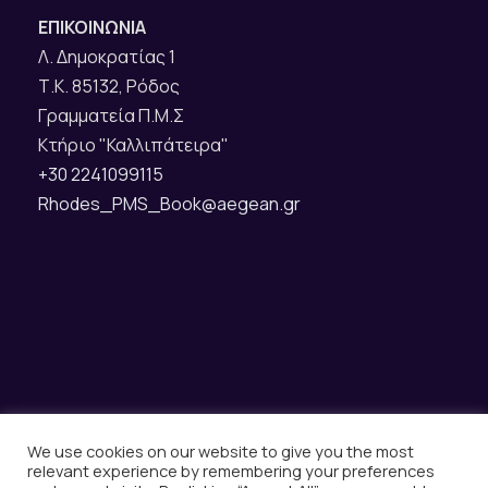
ΕΠΙΚΟΙΝΩΝΙΑ
Λ. Δημοκρατίας 1
Τ.Κ. 85132, Ρόδος
Γραμματεία Π.Μ.Σ
Κτήριο "Καλλιπάτειρα"
+30 2241099115
Rhodes_PMS_Book@aegean.gr
Copyright All Right Reserved 2025 -
Κατασκευή &
Υποστήριξη Ιστοσελίδων Rodos Web Design
We use cookies on our website to give you the most
relevant experience by remembering your preferences