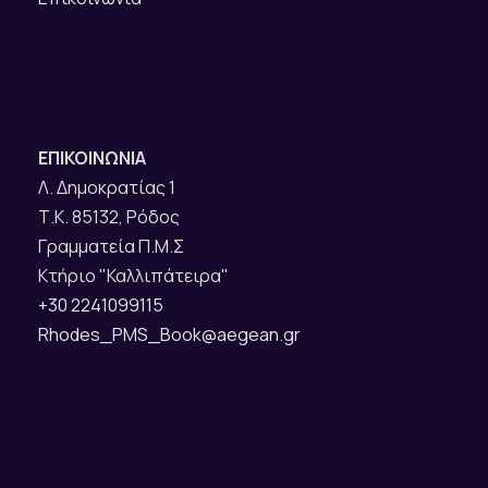
ΕΠΙΚΟΙΝΩΝΙΑ
Λ. Δημοκρατίας 1
Τ.Κ. 85132, Ρόδος
Γραμματεία Π.Μ.Σ
Κτήριο "Καλλιπάτειρα"
+30 2241099115
Rhodes_PMS_Book@aegean.gr