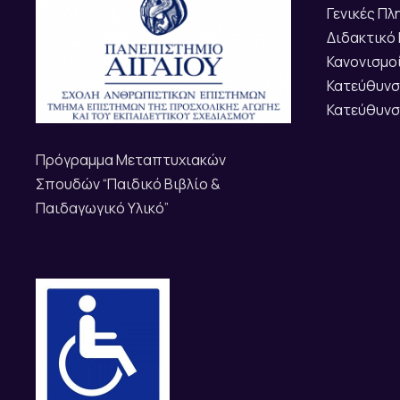
Γενικές Π
Διδακτικό
Κανονισμο
Κατεύθυνσ
Κατεύθυνσ
Πρόγραμμα Μεταπτυχιακών
Σπουδών “Παιδικό Βιβλίο &
Παιδαγωγικό Υλικό”