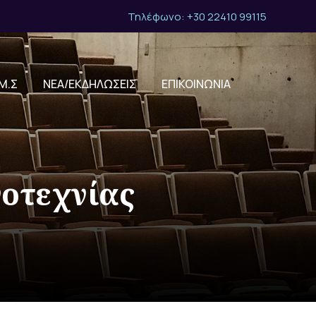
Τηλέφωνο: +30 22410 99115
Μ.Σ
ΝΕΑ/ΕΚΔΗΛΩΣΕΙΣ
ΕΠΙΚΟΙΝΩΝΙΑ
γοτεχνίας